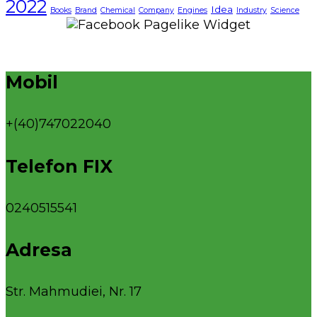
2022
Idea
Books
Brand
Chemical
Company
Engines
Industry
Science
Mobil
+(40)747022040
Telefon FIX
0240515541
Adresa
Str. Mahmudiei, Nr. 17