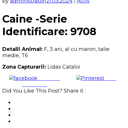
by
administrator
21.03.2024
Activ
|
|
Caine -Serie
Identificare: 9708
Detalii Animal:
F, 3 ani, al cu maron, talie
medie, T6
Zona Capturarii:
Lidas Cataloi
Share on
Save
Facebook
Did You Like This Post? Share it :