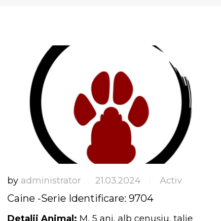
by
administrator
21.03.2024
Activ
|
|
Caine -Serie Identificare: 9704
Detalii Animal:
M, 5 ani, alb cenușiu, talie