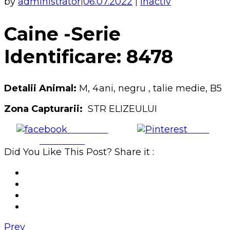
by
administrator
06.07.2022
Inactiv
|
|
Caine -Serie
Identificare: 8478
Detalii Animal:
M, 4ani, negru , talie medie, B5
Zona Capturarii:
STR ELIZEULUI
Share on
Save
Facebook
Did You Like This Post? Share it :
Prev