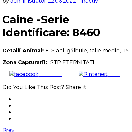
by
administrator
22.06.2022
Inactiv
|
|
Caine -Serie
Identificare: 8460
Detalii Animal:
F, 8 ani, gălbuie, talie medie, T5
Zona Capturarii:
STR ETERNITATII
Share on
Save
Facebook
Did You Like This Post? Share it :
Prev