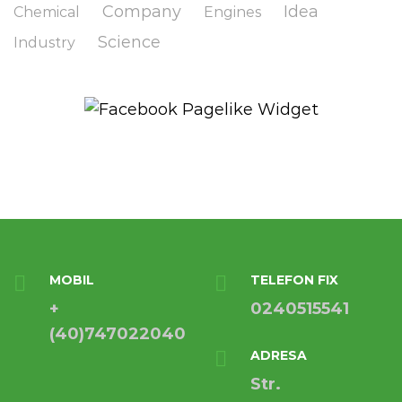
Company
Idea
Chemical
Engines
Science
Industry
MOBIL
TELEFON FIX
+
0240515541
(40)747022040
ADRESA
Str.