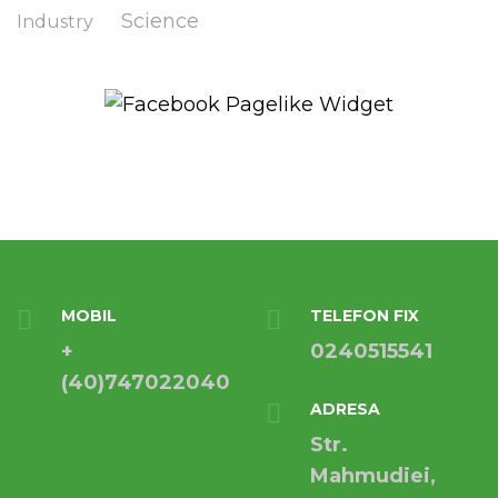
Science
Industry
MOBIL
TELEFON FIX
+
0240515541
(40)747022040
ADRESA
Str.
Mahmudiei,