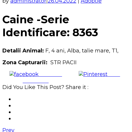
by
administrator
26.04.2022
Adoptie
|
|
Caine -Serie
Identificare: 8363
Detalii Animal:
F, 4 ani, Alba, talie mare, T1,
Zona Capturarii:
STR PACII
Share on
Save
Facebook
Did You Like This Post? Share it :
Prev