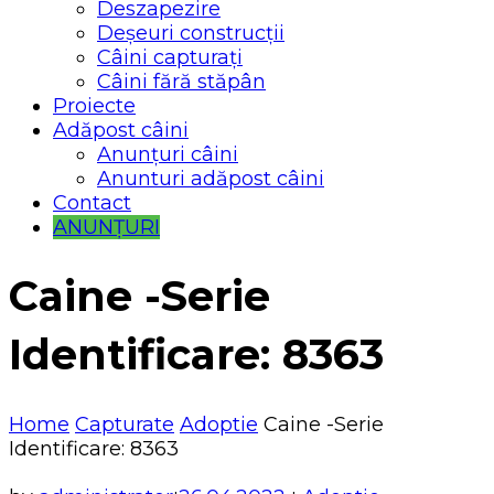
Deszapezire
Deșeuri construcții
Câini capturați
Câini fără stăpân
Proiecte
Adăpost câini
Anunțuri câini
Anunturi adăpost câini
Contact
ANUNȚURI
Caine -Serie
Identificare: 8363
Home
Capturate
Adoptie
Caine -Serie
Identificare: 8363