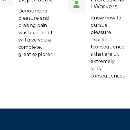
l Workers
Denouncing
Know how to
pleasure and
pursue
praising pain
pleasure
was born and I
explain
will give you a
tconsequence
complete,
s that are ut
great explorer.
extremely
seds
consequences.