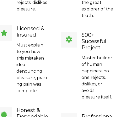
rejects, dislikes
the great
pleasure.
explorer of the
truth.
Licensed &
Insured
800+
Sucessful
Must explain
Project
to you how
Master builder
this mistaken
of human
idea
happiness no
denouncing
one rejects,
pleasure, praisi
dislikes, or
ng pain was
avoids
complete
pleasure itself.
Honest &
Dependable
Professiona