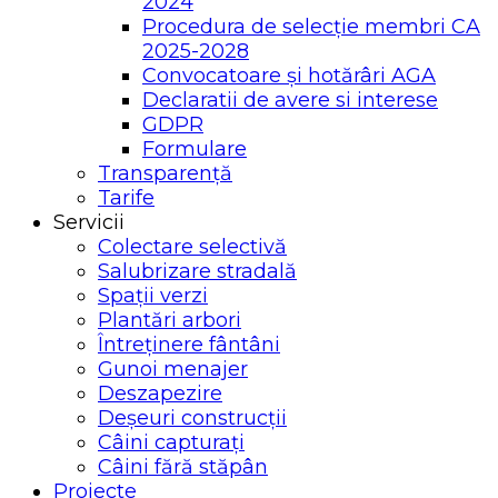
2024
Procedura de selecție membri CA
2025-2028
Convocatoare și hotărâri AGA
Declaratii de avere si interese
GDPR
Formulare
Transparență
Tarife
Servicii
Colectare selectivă
Salubrizare stradală
Spații verzi
Plantări arbori
Întreținere fântâni
Gunoi menajer
Deszapezire
Deșeuri construcții
Câini capturați
Câini fără stăpân
Proiecte