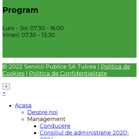
Program
Luni - Joi: 07.30 - 16.00
Vineri: 07.30 - 13.30
© 2022 Servicii Publice SA Tulcea |
Politica de
Cookies
|
Politica de Confidentialitate
×
×
Acasa
Despre noi
Management
Conducere
Consiliul de administrație 2020-