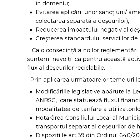
în domeniu;
Evitarea aplicării unor sancțiuni/ amen
colectarea separată a deșeurilor);
Reducerea impactului negativ al deșeu
Creşterea standardului serviciilor de s
Ca o consecință a noilor reglementări l
suntem nevoiți ca pentru această activi
flux al deșeurilor reciclabile.
Prin aplicarea următoarelor temeiuri l
Modificărille legislative apărute la L
ANRSC, care statuează fluxul financiar
modalitatea de tarifare a utilizatorilo
Hotărârea Consiliului Local al Munici
transportul separat al deșeurilor de hâr
Dispozițiile art.39 din Ordinul 640/