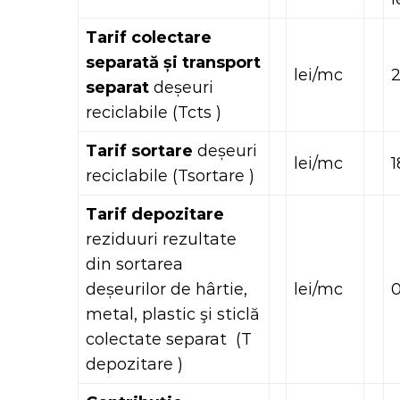
Tarif colectare
separată și transport
lei/mc
2
separat
deșeuri
reciclabile (Tcts )
Tarif sortare
deșeuri
lei/mc
1
reciclabile (Tsortare )
Tarif depozitare
reziduuri rezultate
din sortarea
deșeurilor de hârtie,
lei/mc
0
metal, plastic şi sticlă
colectate separat (T
depozitare )