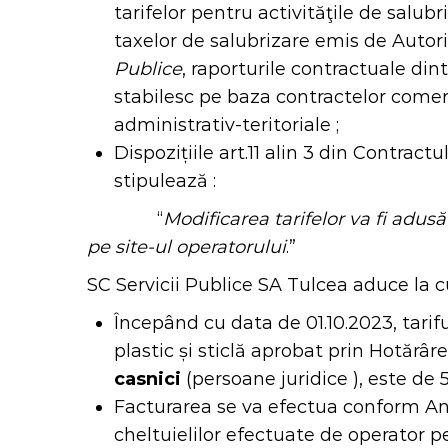
tarifelor pentru activităţile de salub
taxelor de salubrizare emis de Autor
Publice
, raporturile contractuale din
stabilesc pe baza contractelor comerci
administrativ-teritoriale ;
Dispozițiile art.11 alin 3 din Contra
stipulează :
“
Modificarea tarifelor va fi adus
pe site-ul operatorului
.”
SC Servicii Publice SA Tulcea aduce la c
Începând cu data de 01.10.2023, tarifu
plastic și sticlă aprobat prin Hotărâr
casnici
(persoane juridice ), este de 5
Facturarea se va efectua conform Ane
cheltuielilor efectuate de operator pe 