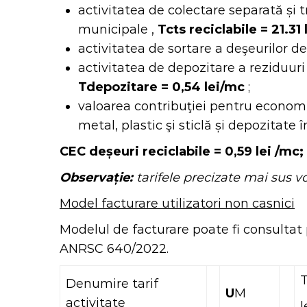
activitatea de colectare separată și t
municipale ,
Tcts reciclabile = 21.31
activitatea de sortare a deşeurilor de 
activitatea de depozitare a reziduuri 
Tdepozitare = 0,54 lei/mc
;
valoarea contribuţiei pentru economia
metal, plastic şi sticlă și depozitate 
CEC deșeuri reciclabile = 0,59 lei /mc
;
Observație:
tarifele precizate mai sus vo
Model facturare utilizatori non casnici
Modelul de facturare poate fi consultat
ANRSC 640/2022.
T
Denumire tarif
U
M
activitate
l