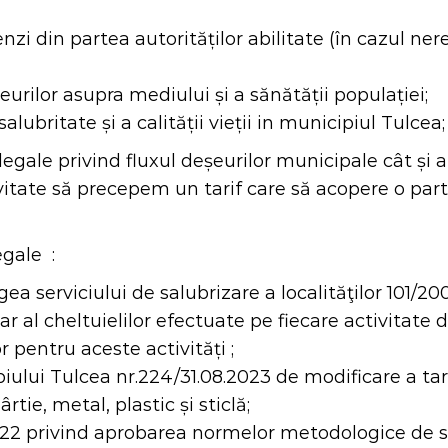
zi din partea autorităților abilitate (în cazul nere
rilor asupra mediului și a sănătății populației;
alubritate și a calității vieții in municipiul Tulcea;
egale privind fluxul deșeurilor municipale cât și 
tate să precepem un tarif care să acopere o parte
egale :
egea serviciului de salubrizare a localităţilor 101/
 al cheltuielilor efectuate pe fiecare activitate d
r pentru aceste activități ;
piului Tulcea nr.224/31.08.2023 de modificare a tar
tie, metal, plastic și sticlă;
2022 privind aprobarea normelor metodologice de st