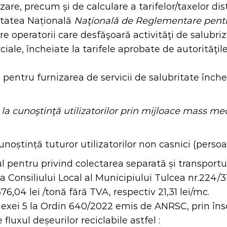
rizare, precum şi de calculare a tarifelor/taxelor di
itatea Națională
Naţional
ă
de Reglementare pentru 
tre operatorii care desfăşoară activităţi de salubri
ale, încheiate la tarifele aprobate de autorităţile 
ctul pentru furnizarea de servicii de salubritate î
ă la cunoştinţă utilizatorilor prin mijloace mass me
unoștință tuturor utilizatorilor non casnici (pers
l pentru privind colectarea separată și transportul
ea Consiliului Local al Municipiului Tulcea nr.224/
76,04 lei /tonă fără TVA, respectiv 21,31 lei/mc.
xei 5 la Ordin 640/2022 emis de ANRSC, prin însc
fluxul deșeurilor reciclabile astfel :