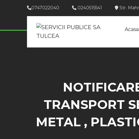
0747022040
0240515541
Str. Mahm
Acasa
NOTIFICAR
TRANSPORT SE
METAL , PLAST