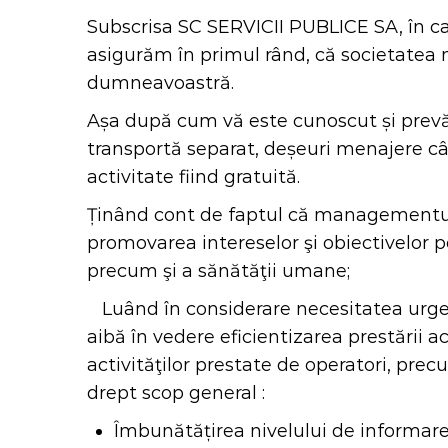
Subscrisa SC SERVICII PUBLICE SA, în cal
asigurăm în primul rând, că societatea 
dumneavoastră.
Așa după cum vă este cunoscut și prevă
transportă separat, deșeuri menajere cât 
activitate fiind gratuită.
Ținând cont de faptul că managementul i
promovarea intereselor şi obiectivelor po
precum şi a sănătăţii umane;
Luând în considerare necesitatea urgent
aibă în vedere eficientizarea prestării a
activităţilor prestate de operatori, prec
drept scop general :
Îmbunătățirea nivelului de informare, 