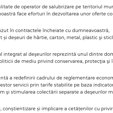
itate de operator de salubrizare pe teritoriul mun
noastră face eforturi în dezvoltarea unor oferte c
zut în contractele încheiate cu dumneavoastră, 
și deșeuri de hârtie, carton, metal, plastic şi sti
ntegrat al deşeurilor reprezintă unul dintre dome
liticii de mediu privind conservarea, protecţia şi 
ă a redefinirii cadrului de reglementare economic
cestor servicii prin tarife stabilite pe baza indica
um şi stimularea colectării separate a deşeurilor m
conștientizare și implicare a cetățenilor cu privire