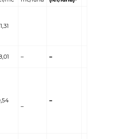
1,31
8,01
–
–
,54
–
–