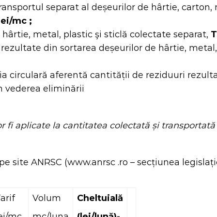
ransportul separat al deșeurilor de hârtie, carton, m
 lei/mc
;
hârtie, metal, plastic şi sticlă colectate separat,
T
rezultate din sortarea deșeurilor de hârtie, metal, 
 circulară aferentă cantității de reziduuri rezulta
în vederea eliminării
r fi aplicate la cantitatea colectată și transportată 
 pe site ANRSC (www.anrsc .ro – secțiunea legislaț
arif
Volum
Cheltuială
ei/mc
mc/luna
(lei/lună)-