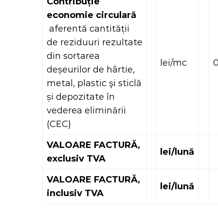
Contribuție
economie circulară
aferentă cantității
de reziduuri rezultate
din sortarea
lei/mc
0
deșeurilor de hârtie,
metal, plastic şi sticlă
și depozitate în
vederea eliminării
(CEC)
VALOARE FACTURĂ,
lei/lună
exclusiv TVA
VALOARE FACTURĂ,
lei/lună
inclusiv TVA