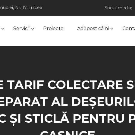
udiei, Nr. 17, Tulcea
Social media:
Servicii
Proiecte
Adăpost câini
Cont
E TARIF COLECTARE S
PARAT AL DEȘEURIL
IC ȘI STICLĂ PENTRU