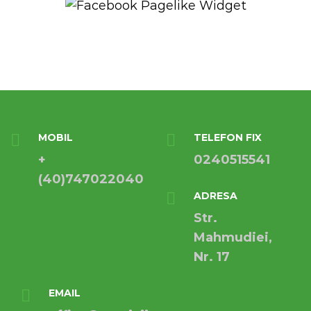
MOBIL
TELEFON FIX
+
0240515541
(40)747022040
ADRESA
Str.
Mahmudiei,
Nr. 17
EMAIL