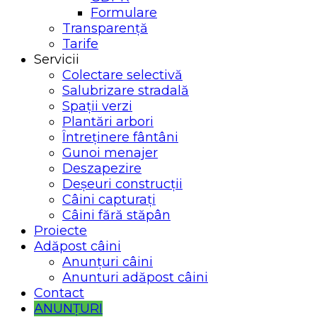
Formulare
Transparență
Tarife
Servicii
Colectare selectivă
Salubrizare stradală
Spații verzi
Plantări arbori
Întreținere fântâni
Gunoi menajer
Deszapezire
Deșeuri construcții
Câini capturați
Câini fără stăpân
Proiecte
Adăpost câini
Anunțuri câini
Anunturi adăpost câini
Contact
ANUNȚURI