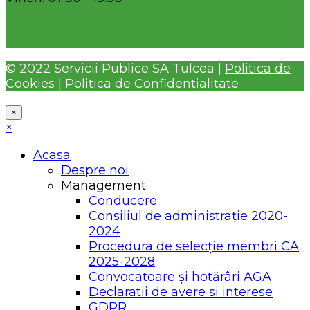
© 2022 Servicii Publice SA Tulcea |
Politica de
Cookies
|
Politica de Confidentialitate
×
×
Acasa
Despre noi
Management
Conducere
Consiliul de administrație 2020-
2024
Procedura de selecție membri CA
2025-2028
Convocatoare și hotărâri AGA
Declaratii de avere si interese
GDPR