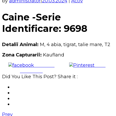
by
administrator
20.03.2024
Activ
|
|
Caine -Serie
Identificare: 9698
Detalii Animal:
M, 4 abia, tigrat, talie mare, T2
Zona Capturarii:
Kaufland
Share on
Save
Facebook
Did You Like This Post? Share it :
Prev